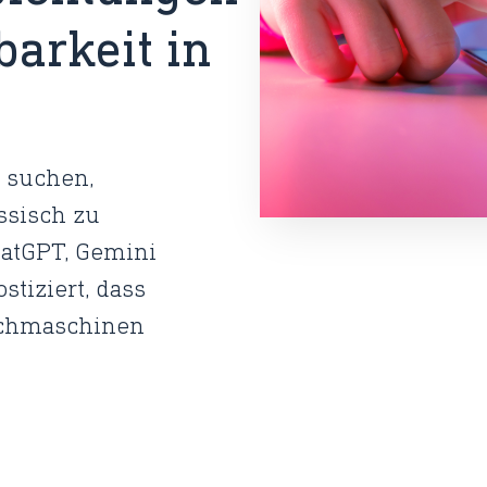
barkeit in
n suchen,
assisch zu
hatGPT, Gemini
stiziert, dass
uchmaschinen