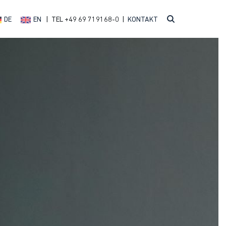
DE
EN
| TEL +49 69 719168-0 |
KONTAKT