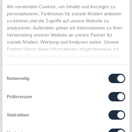
Wir verwenden Cookies, um Inhalte und Anzeigen zu
personalisieren, Funktionen für soziale Medien anbieten
zu können und die Zugriffe auf unsere Website zu
analysieren. Außerdem geben wir Informationen zu Ihrer
Verwendung unserer Website an unsere Partner für
soziale Medien, Werbung und Analysen weiter. Unsere
Partner führen diese Informationen möglicherweise mit
weiteren Daten zusammen, die Sie ihnen bereitgestellt
haben oder die sie im Rahmen Ihrer Nutzung der Dienste
Klenk & Hoursch
Team
Cristin Kaiser
gesammelt haben.
Einwilligungsauswahl
Notwendig
X
Kreative Brainstormerin
Präferenzen
und souveräne
Statistiken
Projektmanagerin