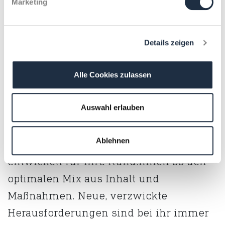
Marketing
Media Relations und
Details zeigen
Onlinekommunikation sind Cristin
Kaisers Ding. Ihr thematisches
Alle Cookies zulassen
Steckenpferd? Ganz klar, die Welt der
Technologie und Industrie. Mit Geduld,
Auswahl erlauben
Kreativität und Leidenschaft fräst sie
Ablehnen
sich in komplexe Sachverhalte ein und
entwickelt für ihre Kund:innen so den
optimalen Mix aus Inhalt und
Maßnahmen. Neue, verzwickte
Herausforderungen sind bei ihr immer