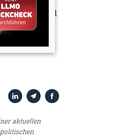
s. Doch aktuell
chätzten
ähig unsere
ner aktuellen
politischen