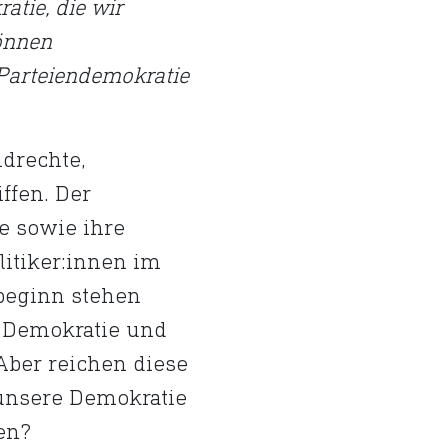
tie, die wir
önnen
Parteiendemokratie
drechte,
ffen. Der
e sowie ihre
litiker:innen im
beginn stehen
 Demokratie und
 Aber reichen diese
 unsere Demokratie
en?