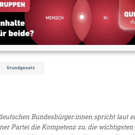
 75. Geburtstag unseres Grundgesetze
inen besorgten Blick auf den hochges
gen sich, wie vital und widerstandsf
Verfassung noch ist.
Grundgesetz
deutschen Bundesbürger:innen spricht laut ei
er Partei die Kompetenz zu, die wichtigsten 