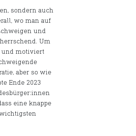
nen, sondern auch
erall, wo man auf
u schweigen und
rherrschend. Um
 und motiviert
 schweigende
atie, aber so wie
ubte Ende 2023
ndesbürger:innen
 dass eine knappe
 wichtigsten