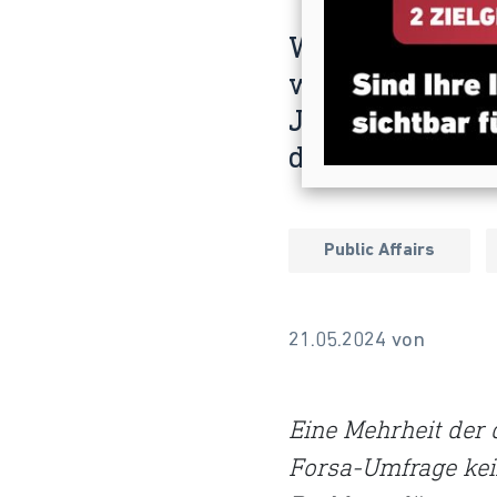
Wir feiern den
werfen viele e
Jubilar und fra
demokratische 
Public Affairs
21.05.2024 von
Eine Mehrheit der 
Forsa-Umfrage kein