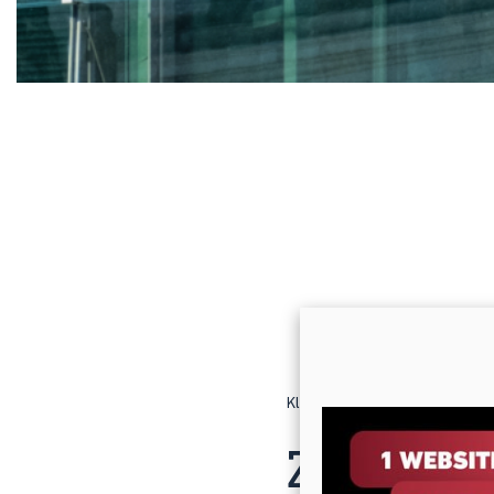
Klenk & Hoursch
Blog
Zu
Zum 75st