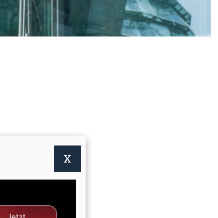
X
ng?