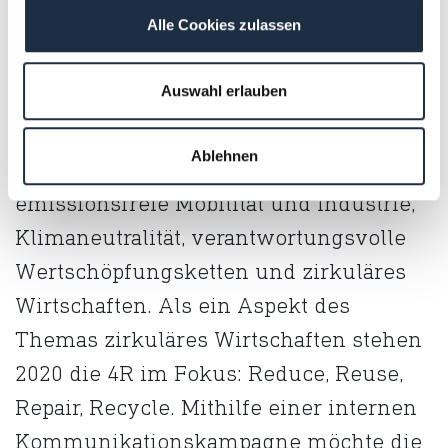
Alle Cookies zulassen
Technologieunternehmen zunehmend
an Bedeutung. Die
Auswahl erlauben
Nachhaltigkeitsstrategie der Continental
AG fokussiert sich auf die vier
Ablehnen
strategischen Kernthemen
emissionsfreie Mobilität und Industrie,
Klimaneutralität, verantwortungsvolle
Wertschöpfungsketten und zirkuläres
Wirtschaften. Als ein Aspekt des
Themas zirkuläres Wirtschaften stehen
2020 die 4R im Fokus: Reduce, Reuse,
Repair, Recycle. Mithilfe einer internen
Kommunikationskampagne möchte die