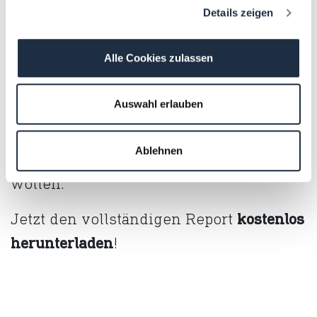
Der PROI Transformation Readiness
Details zeigen
Index 2025
liefert Benchmarks, Best
Alle Cookies zulassen
Practices und praxisnahe Leitlinien
entlang der vier Säulen Planung,
Auswahl erlauben
Führung, Engagement und Monitoring.
Eine wertvolle Orientierung für alle, die
Ablehnen
Transformation erfolgreich gestalten
wollen.
Jetzt den vollständigen Report
kostenlos
herunterladen
!