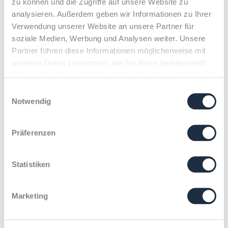
zu können und die Zugriffe auf unsere Website zu
analysieren. Außerdem geben wir Informationen zu Ihrer
Verwendung unserer Website an unsere Partner für
soziale Medien, Werbung und Analysen weiter. Unsere
Partner führen diese Informationen möglicherweise mit
weiteren Daten zusammen, die Sie ihnen bereitgestellt
haben oder die sie im Rahmen Ihrer Nutzung der Dienste
gesammelt haben.
Klenk & Hoursch
PROI Transformation Readiness Index 2025
Einwilligungsauswahl
Notwendig
X
Präferenzen
PROI Transformation
Readiness Index 2025
Statistiken
Jetzt downloaden: Spannende Insights
Marketing
zur Rolle von Kommunikation bei
Unternehmenstransformationen.