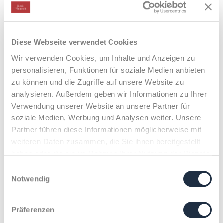
Diese Webseite verwendet Cookies
Wir verwenden Cookies, um Inhalte und Anzeigen zu
personalisieren, Funktionen für soziale Medien anbieten
zu können und die Zugriffe auf unsere Website zu
analysieren. Außerdem geben wir Informationen zu Ihrer
Verwendung unserer Website an unsere Partner für
Klenk & Hoursch
Image-Barometer 2024
soziale Medien, Werbung und Analysen weiter. Unsere
Partner führen diese Informationen möglicherweise mit
weiteren Daten zusammen, die Sie ihnen bereitgestellt
Image-Barometer 2024
haben oder die sie im Rahmen Ihrer Nutzung der Dienste
gesammelt haben.
Einwilligungsauswahl
Notwendig
X
Transformation des Mittelstands kommt
in der Wahrnehmung der Deutschen
nicht an.
Präferenzen