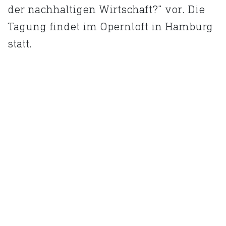
der nachhaltigen Wirtschaft?" vor. Die
Tagung findet im Opernloft in Hamburg
statt.
Bilder zum Download:
Infografik
: Deutsche sind mit
Ausrichtung und Tempo des eigenen
Arbeitgebers zufrieden (Klenk &
Hoursch 2024) /
Bild
: Georg Lahme,
Vorstand und Partner (Klenk & Hoursch
2024)