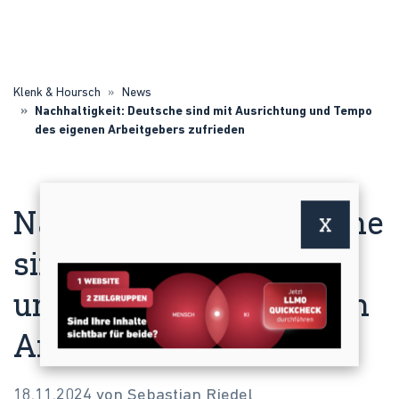
Klenk & Hoursch
News
Nachhaltigkeit: Deutsche sind mit Ausrichtung und Tempo
des eigenen Arbeitgebers zufrieden
Nachhaltigkeit: Deutsche
X
sind mit Ausrichtung
und Tempo des eigenen
Arbeitgebers zufrieden
18.11.2024 von Sebastian Riedel