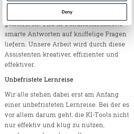
monströsen Datenbanken analysieren.
Texte, Präsentationen, Bilder und Videos
Deny
generieren. Und in Sekundenschnelle
smarte Antworten auf kniffelige Fragen
liefern. Unsere Arbeit wird durch diese
Assistenten kreativer, effizienter und
effektiver.
U
nbefristete Lernreise
Wir alle stehen dabei erst am Anfang
einer unbefristeten Lernreise. Bei der es
vor allem darum geht, die KI-Tools nicht
nur effektiv und klug zu nutzen,