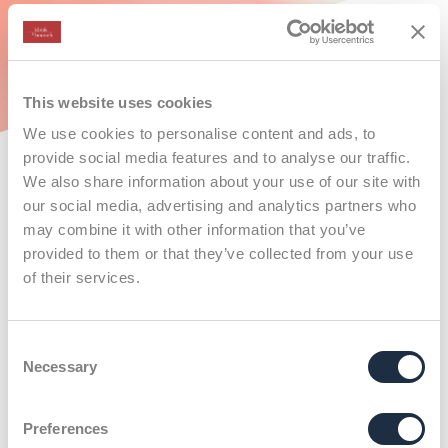
This website uses cookies
We use cookies to personalise content and ads, to
provide social media features and to analyse our traffic.
We also share information about your use of our site with
our social media, advertising and analytics partners who
may combine it with other information that you’ve
provided to them or that they’ve collected from your use
of their services.
Consent
Necessary
Klenk & Hoursch
Current Jobs
Selection
X
Consultant (m/w/d) Corporate & Brand Communications –
Berlin
Preferences