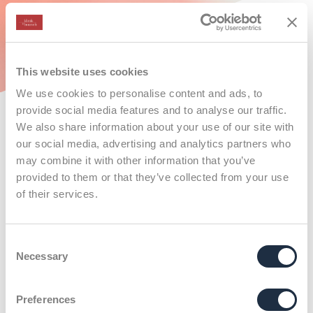
This website uses cookies
We use cookies to personalise content and ads, to
provide social media features and to analyse our traffic.
We also share information about your use of our site with
our social media, advertising and analytics partners who
may combine it with other information that you’ve
provided to them or that they’ve collected from your use
of their services.
Consent
Necessary
Klenk & Hoursch
Current Jobs
Selection
X
Consultant (m/w/d) Corporate & Brand Communications –
Frankfurt
Preferences